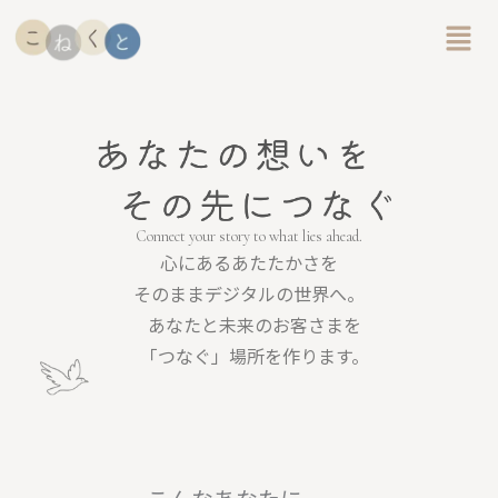
内
メ
容
ニ
ュ
を
ー
ス
キ
ッ
プ
Connect your story to what lies ahead.
心にあるあたたかさを
そのままデジタルの世界へ。
あなたと未来のお客さまを
「つなぐ」場所を作ります。